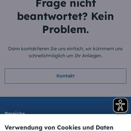
Frage nicht
beantwortet? Kein
Problem.
Dann kontaktieren Sie uns einfach, wir kümmern uns
schnellstmöglich um Ihr Anliegen.
Kontakt
Bereiche
Kläranlage
Verwendung von Cookies und Daten