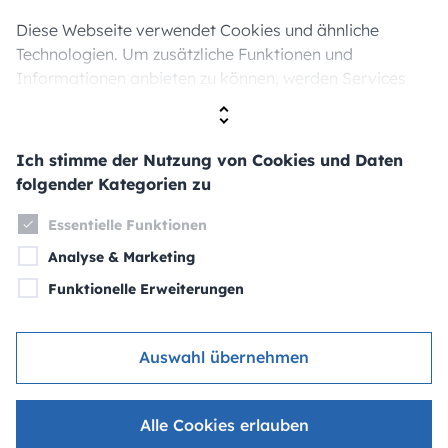
Kanalnetz
Diese Webseite verwendet Cookies und ähnliche
Technologien. Um zusätzliche Funktionen und
Informationen anbieten zu können, werden Services
Über uns
von Drittanbietern genutzt. Dabei kann ein
Zweckverband
Datenaustausch mit Drittanbietern stattfinden. Wenn
Sie der Verwendung nicht zustimmen, werden
Karriere
Ich stimme der Nutzung von Cookies und Daten
ausschließlich Cookies und Daten genutzt, die technisch
folgender Kategorien zu
Öffentliche Bekanntmachungen
notwendig sind.
Essentielle Funktionen
Ich stimme der Nutzung von Cookies und Daten
Analyse & Marketing
Informationen
folgender Kategorien zu
Funktionelle Erweiterungen
Bürgerinfos
Weitere Informationen sowie Details zu den Kategorien
Kontakt & Störung
finden Sie unter
Datenschutz
und
Impressum.
Auswahl übernehmen
ZVA – Zweckverband Abwasserbeseitigung Überlinger See
Alle Cookies erlauben